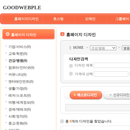
GOODWEBPLE
홈페이지디자인
호스팅
도메인
그룹웨어
홈페이지 디자인
홈페이지 디자인
기업/서비스(0)
HOME
>
>
교육/학문(0)
건강/병원(0)
디자인 제목
컴퓨터/인터넷(0)
가격대 선택
커뮤니티(0)
엔터테인먼트(0)
생활/가정(0)
레저/스포츠(0)
여행/세계정보(0)
경제/재테크(0)
사회/정치(0)
총
0
개의 디자인을 찾았습니다.
종교/문화(0)