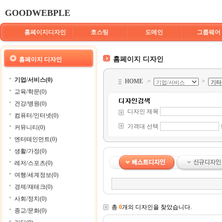
GOODWEBPLE
홈페이지디자인
호스팅
도메인
그룹웨어
홈페이지 디자인
홈페이지 디자인
기업/서비스(0)
HOME
>
>
교육/학문(0)
건강/병원(0)
디자인 제목
컴퓨터/인터넷(0)
가격대 선택
커뮤니티(0)
엔터테인먼트(0)
생활/가정(0)
레저/스포츠(0)
여행/세계정보(0)
경제/재테크(0)
사회/정치(0)
총
0
개의 디자인을 찾았습니다.
종교/문화(0)