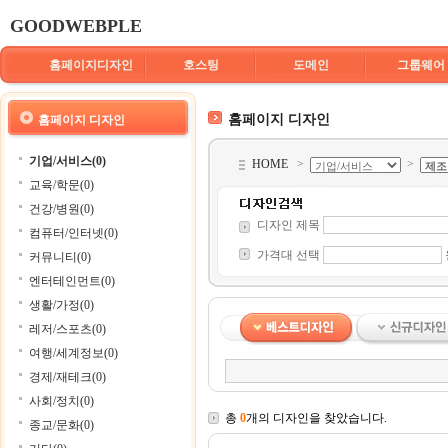
GOODWEBPLE
홈페이지디자인
호스팅
도메인
그룹웨어
홈페이지 디자인
홈페이지 디자인
기업/서비스(0)
HOME
>
>
교육/학문(0)
건강/병원(0)
디자인 제목
컴퓨터/인터넷(0)
가격대 선택
커뮤니티(0)
엔터테인먼트(0)
생활/가정(0)
레저/스포츠(0)
여행/세계정보(0)
경제/재테크(0)
사회/정치(0)
총
0
개의 디자인을 찾았습니다.
종교/문화(0)