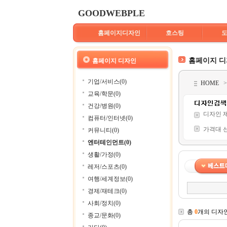
GOODWEBPLE
홈페이지디자인
호스팅
홈페이지 
홈페이지 디자인
기업/서비스(0)
HOME
교육/학문(0)
건강/병원(0)
디자인 
컴퓨터/인터넷(0)
가격대 
커뮤니티(0)
엔터테인먼트(0)
생활/가정(0)
레저/스포츠(0)
여행/세계정보(0)
경제/재테크(0)
사회/정치(0)
총
0
개의 디자
종교/문화(0)