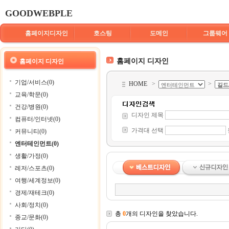
GOODWEBPLE
홈페이지디자인
호스팅
도메인
그룹웨어
홈페이지 디자인
홈페이지 디자인
기업/서비스(0)
HOME
>
>
교육/학문(0)
건강/병원(0)
디자인 제목
컴퓨터/인터넷(0)
가격대 선택
커뮤니티(0)
엔터테인먼트(0)
생활/가정(0)
레저/스포츠(0)
여행/세계정보(0)
경제/재테크(0)
사회/정치(0)
총
0
개의 디자인을 찾았습니다.
종교/문화(0)